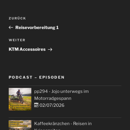
Beitragsnavigation
Vorheriger
ZURÜCK
Beitrag
Reisevorbereitung 1
Nächster
WEITER
Beitrag
KTM Accessoires
PODCAST – EPISODEN
pp294 - Jojo unterwegs im
Motorradgespann
02/07/2026
Kaffeekränzchen - Reisen in