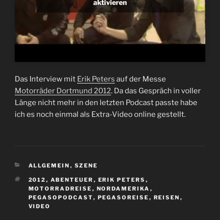
aktivieren
Das Interview mit
Erik Peters
auf der Messe
Motorräder Dortmund 2012
. Da das Gespräch in voller
Länge nicht mehr in den letzten Podcast passte habe
ich es noch einmal als Extra-Video online gestellt.
KATEGORIEN
ALLGEMEIN
,
SZENE
SCHLAGWÖRTER
2012
,
ABENTEUER
,
ERIK PETERS
,
MOTORRADREISE
,
NORDAMERIKA
,
PEGASOPODCAST
,
PEGASOREISE
,
REISEN
,
VIDEO